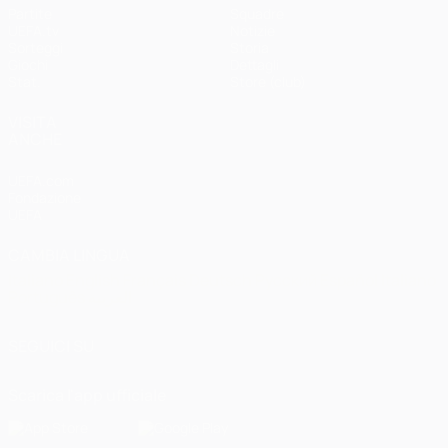
Partite
Squadre
UEFA.tv
Notizie
Sorteggi
Storia
Giochi
Dettagli
Stat.
Store (club)
VISITA
ANCHE
UEFA.com
Fondazione
UEFA
CAMBIA LINGUA
Italiano
English
Français
Deutsch
Русский
Español
Italiano
Português
العربية
SEGUICI SU
Scarica l'app ufficiale