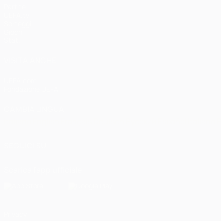
Partite
UEFA.tv
Sorteggi
Giochi
Stat.
VISITA ANCHE
UEFA.com
Fondazione UEFA
CAMBIA LINGUA
Italiano
English
Français
Deutsch
Русский
Español
Italiano
P
SEGUICI SU
Scarica l'app ufficiale
Privacy