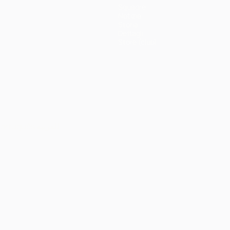
Squadre
Notizie
Storia
Dettagli
Store (club)
ortuguês
العربية