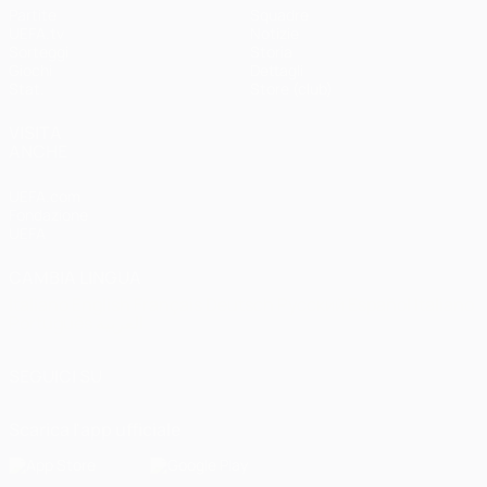
Partite
Squadre
UEFA.tv
Notizie
Sorteggi
Storia
Giochi
Dettagli
Stat.
Store (club)
VISITA
ANCHE
UEFA.com
Fondazione
UEFA
CAMBIA LINGUA
Italiano
English
Français
Deutsch
Русский
Español
Italiano
Português
العربية
SEGUICI SU
Scarica l'app ufficiale