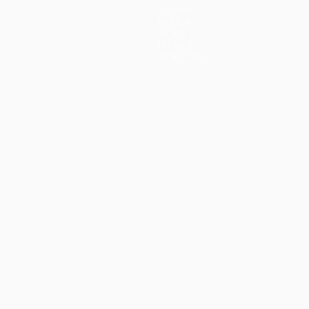
Squadre
Notizie
Storia
Dettagli
Store (club)
ortuguês
العربية