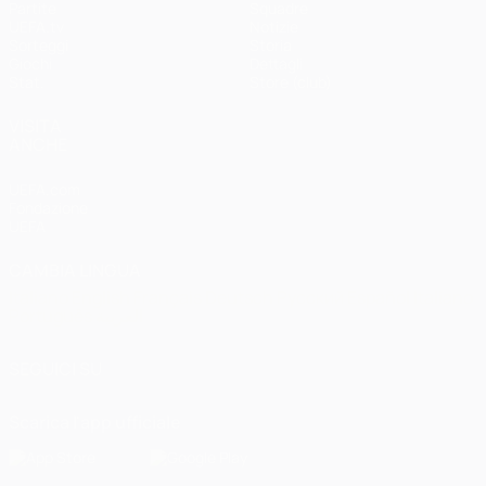
Partite
Squadre
UEFA.tv
Notizie
Sorteggi
Storia
Giochi
Dettagli
Stat.
Store (club)
VISITA
ANCHE
UEFA.com
Fondazione
UEFA
CAMBIA LINGUA
Italiano
English
Français
Deutsch
Русский
Español
Italiano
Português
العربية
SEGUICI SU
Scarica l'app ufficiale