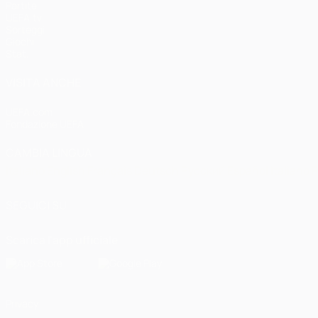
Partite
UEFA.tv
Sorteggi
Giochi
Stat.
VISITA ANCHE
UEFA.com
Fondazione UEFA
CAMBIA LINGUA
Italiano
English
Français
Deutsch
Русский
Español
Italiano
P
SEGUICI SU
Scarica l'app ufficiale
Privacy