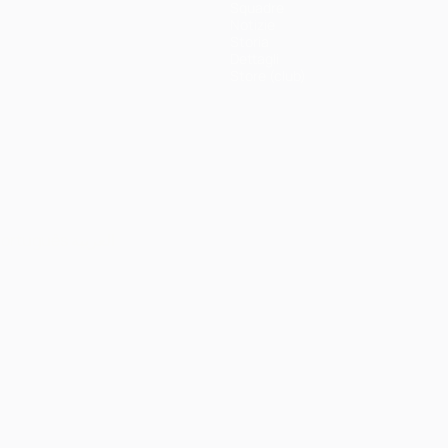
Squadre
Notizie
Storia
Dettagli
Store (club)
ortuguês
العربية