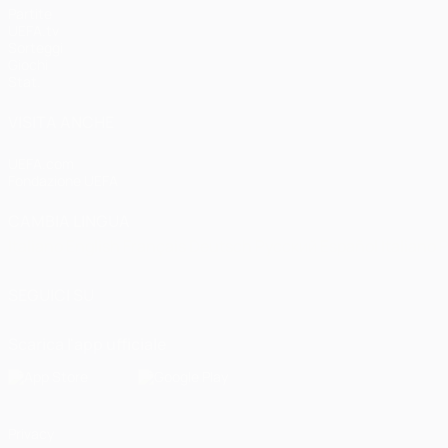
Partite
UEFA.tv
Sorteggi
Giochi
Stat.
VISITA ANCHE
UEFA.com
Fondazione UEFA
CAMBIA LINGUA
Italiano
English
Français
Deutsch
Русский
Español
Italiano
P
SEGUICI SU
Scarica l'app ufficiale
Privacy