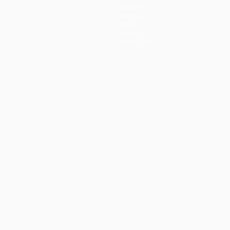
Squadre
Notizie
Storia
Dettagli
Store (club)
ortuguês
العربية