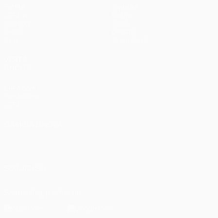
Partite
Squadre
UEFA.tv
Notizie
Sorteggi
Storia
Giochi
Dettagli
Stat.
Store (club)
VISITA
ANCHE
UEFA.com
Fondazione
UEFA
CAMBIA LINGUA
Italiano
English
Français
Deutsch
Русский
Español
Italiano
Português
العربية
SEGUICI SU
Scarica l'app ufficiale