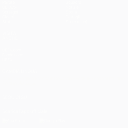
Partite
Squadre
UEFA.tv
Notizie
Sorteggi
Storia
Giochi
Dettagli
Stat.
Store (club)
VISITA
ANCHE
UEFA.com
Fondazione
UEFA
CAMBIA LINGUA
Italiano
English
Français
Deutsch
Русский
Español
Italiano
Português
العربية
SEGUICI SU
Scarica l'app ufficiale