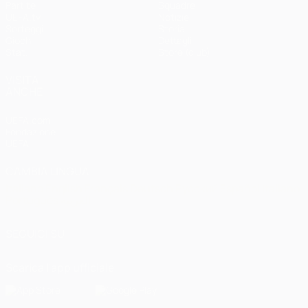
Partite
Squadre
UEFA.tv
Notizie
Sorteggi
Storia
Giochi
Dettagli
Stat.
Store (club)
VISITA
ANCHE
UEFA.com
Fondazione
UEFA
CAMBIA LINGUA
Italiano
English
Français
Deutsch
Русский
Español
Italiano
Português
العربية
SEGUICI SU
Scarica l'app ufficiale