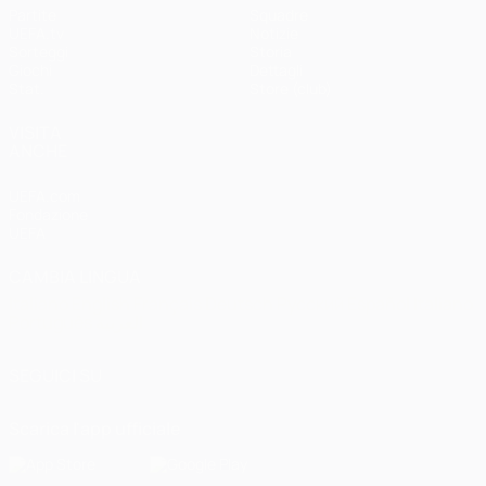
Partite
Squadre
UEFA.tv
Notizie
Sorteggi
Storia
Giochi
Dettagli
Stat.
Store (club)
VISITA
ANCHE
UEFA.com
Fondazione
UEFA
CAMBIA LINGUA
Italiano
English
Français
Deutsch
Русский
Español
Italiano
Português
العربية
SEGUICI SU
Scarica l'app ufficiale