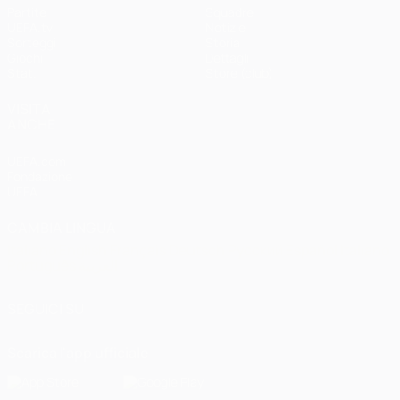
Partite
Squadre
UEFA.tv
Notizie
Sorteggi
Storia
Giochi
Dettagli
Stat.
Store (club)
VISITA
ANCHE
UEFA.com
Fondazione
UEFA
CAMBIA LINGUA
Italiano
English
Français
Deutsch
Русский
Español
Italiano
Português
العربية
SEGUICI SU
Scarica l'app ufficiale