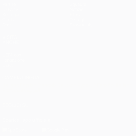
Partite
Squadre
UEFA.tv
Notizie
Sorteggi
Storia
Giochi
Dettagli
Stat.
Store (club)
VISITA
ANCHE
UEFA.com
Fondazione
UEFA
CAMBIA LINGUA
Italiano
English
Français
Deutsch
Русский
Español
Italiano
Português
العربية
SEGUICI SU
Scarica l'app ufficiale