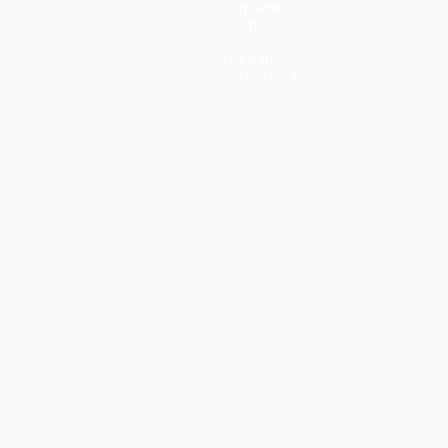
Squadre
Notizie
Storia
Dettagli
Store (club)
ortuguês
العربية