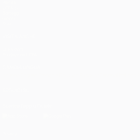
Partite
UEFA.tv
Sorteggi
Giochi
Stat.
VISITA ANCHE
UEFA.com
Fondazione UEFA
CAMBIA LINGUA
Italiano
English
Français
Deutsch
Русский
Español
Italiano
P
SEGUICI SU
Scarica l'app ufficiale
Privacy