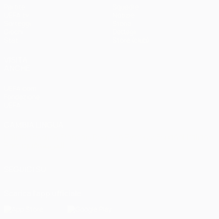
Partite
Squadre
UEFA.tv
Notizie
Sorteggi
Storia
Giochi
Dettagli
Stat.
Store (club)
VISITA
ANCHE
UEFA.com
Fondazione
UEFA
CAMBIA LINGUA
Italiano
English
Français
Deutsch
Русский
Español
Italiano
Português
العربية
SEGUICI SU
Scarica l'app ufficiale