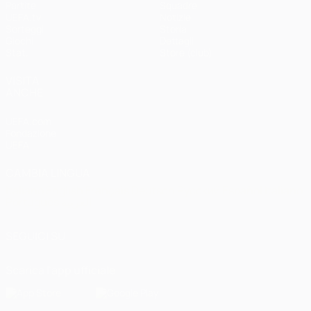
Partite
Squadre
UEFA.tv
Notizie
Sorteggi
Storia
Giochi
Dettagli
Stat.
Store (club)
VISITA
ANCHE
UEFA.com
Fondazione
UEFA
CAMBIA LINGUA
Italiano
English
Français
Deutsch
Русский
Español
Italiano
Português
العربية
SEGUICI SU
Scarica l'app ufficiale