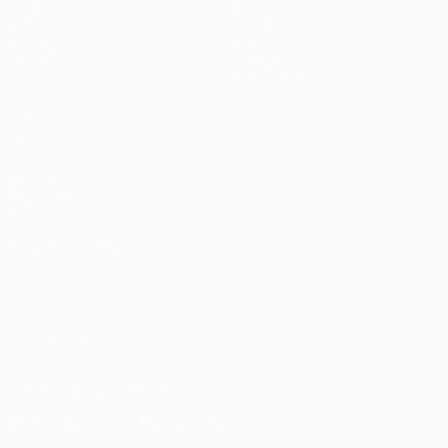
Partite
Squadre
UEFA.tv
Notizie
Sorteggi
Storia
Giochi
Dettagli
Stat.
Store (club)
VISITA
ANCHE
UEFA.com
Fondazione
UEFA
CAMBIA LINGUA
Italiano
English
Français
Deutsch
Русский
Español
Italiano
Português
العربية
SEGUICI SU
Scarica l'app ufficiale