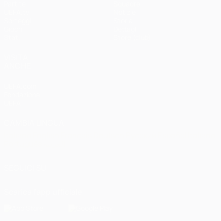
Partite
Squadre
UEFA.tv
Notizie
Sorteggi
Storia
Giochi
Dettagli
Stat.
Store (club)
VISITA
ANCHE
UEFA.com
Fondazione
UEFA
CAMBIA LINGUA
Italiano
English
Français
Deutsch
Русский
Español
Italiano
Português
العربية
SEGUICI SU
Scarica l'app ufficiale