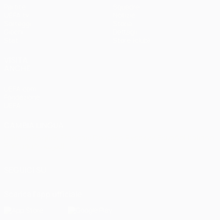
Partite
Squadre
UEFA.tv
Notizie
Sorteggi
Storia
Giochi
Dettagli
Stat.
Store (club)
VISITA
ANCHE
UEFA.com
Fondazione
UEFA
CAMBIA LINGUA
Italiano
English
Français
Deutsch
Русский
Español
Italiano
Português
العربية
SEGUICI SU
Scarica l'app ufficiale