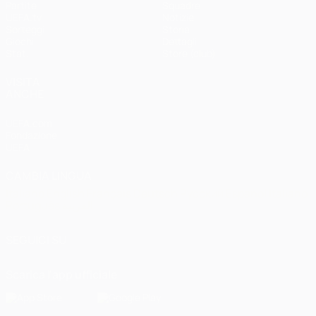
Partite
Squadre
UEFA.tv
Notizie
Sorteggi
Storia
Giochi
Dettagli
Stat.
Store (club)
VISITA
ANCHE
UEFA.com
Fondazione
UEFA
CAMBIA LINGUA
Italiano
English
Français
Deutsch
Русский
Español
Italiano
Português
العربية
SEGUICI SU
Scarica l'app ufficiale