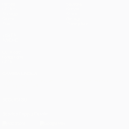
Partite
Squadre
UEFA.tv
Notizie
Sorteggi
Storia
Giochi
Dettagli
Stat.
Store (club)
VISITA
ANCHE
UEFA.com
Fondazione
UEFA
CAMBIA LINGUA
Italiano
English
Français
Deutsch
Русский
Español
Italiano
Português
العربية
SEGUICI SU
Scarica l'app ufficiale