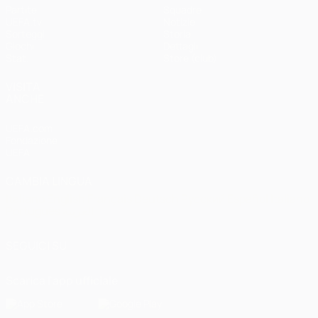
Partite
Squadre
UEFA.tv
Notizie
Sorteggi
Storia
Giochi
Dettagli
Stat.
Store (club)
VISITA
ANCHE
UEFA.com
Fondazione
UEFA
CAMBIA LINGUA
Italiano
English
Français
Deutsch
Русский
Español
Italiano
Português
العربية
SEGUICI SU
Scarica l'app ufficiale