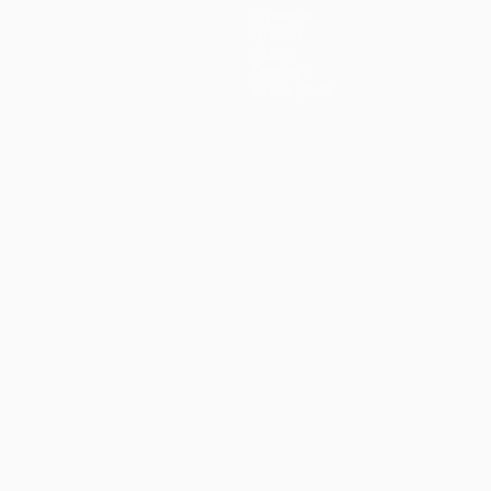
Squadre
Notizie
Storia
Dettagli
Store (club)
ortuguês
العربية