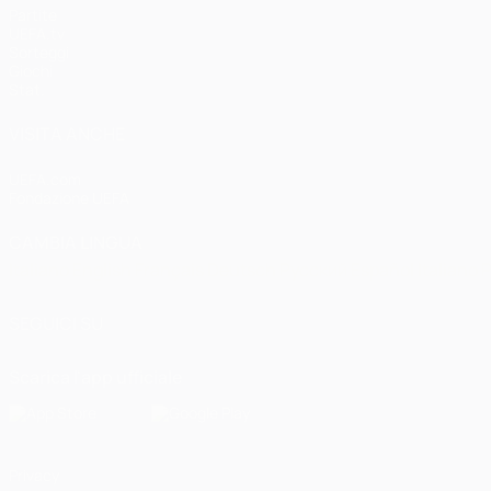
Partite
UEFA.tv
Sorteggi
Giochi
Stat.
VISITA ANCHE
UEFA.com
Fondazione UEFA
CAMBIA LINGUA
Italiano
English
Français
Deutsch
Русский
Español
Italiano
P
SEGUICI SU
Scarica l'app ufficiale
Privacy