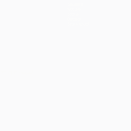
Squadre
Notizie
Storia
Dettagli
Store (club)
ortuguês
العربية