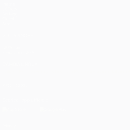
Partite
UEFA.tv
Sorteggi
Giochi
Stat.
VISITA ANCHE
UEFA.com
Fondazione UEFA
CAMBIA LINGUA
Italiano
English
Français
Deutsch
Русский
Español
Italiano
P
SEGUICI SU
Scarica l'app ufficiale
Privacy