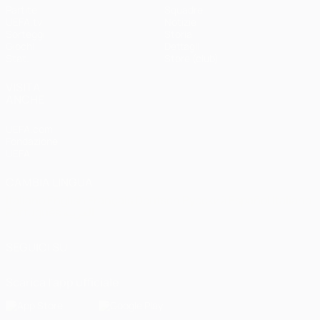
Partite
Squadre
UEFA.tv
Notizie
Sorteggi
Storia
Giochi
Dettagli
Stat.
Store (club)
VISITA
ANCHE
UEFA.com
Fondazione
UEFA
CAMBIA LINGUA
Italiano
English
Français
Deutsch
Русский
Español
Italiano
Português
العربية
SEGUICI SU
Scarica l'app ufficiale