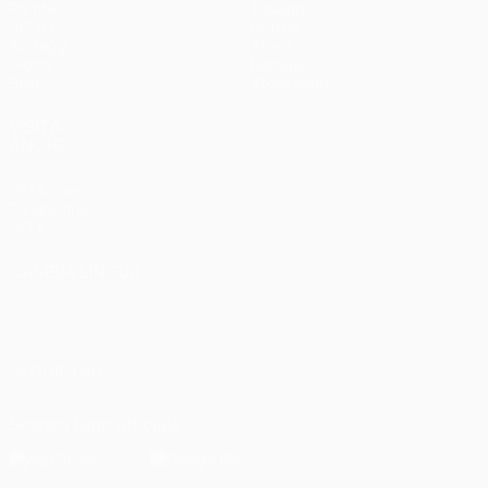
Partite
Squadre
UEFA.tv
Notizie
Sorteggi
Storia
Giochi
Dettagli
Stat.
Store (club)
VISITA
ANCHE
UEFA.com
Fondazione
UEFA
CAMBIA LINGUA
Italiano
English
Français
Deutsch
Русский
Español
Italiano
Português
العربية
SEGUICI SU
Scarica l'app ufficiale