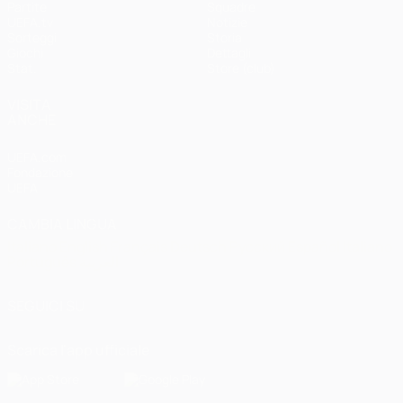
Partite
Squadre
UEFA.tv
Notizie
Sorteggi
Storia
Giochi
Dettagli
Stat.
Store (club)
VISITA
ANCHE
UEFA.com
Fondazione
UEFA
CAMBIA LINGUA
Italiano
English
Français
Deutsch
Русский
Español
Italiano
Português
العربية
SEGUICI SU
Scarica l'app ufficiale