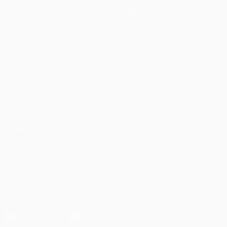
Partite
Squadre
UEFA.tv
Notizie
Sorteggi
Storia
Giochi
Dettagli
Stat.
Store (club)
VISITA
ANCHE
UEFA.com
Fondazione
UEFA
CAMBIA LINGUA
Italiano
English
Français
Deutsch
Русский
Español
Italiano
Português
العربية
SEGUICI SU
Scarica l'app ufficiale