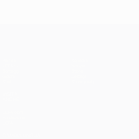
UEFA Champions League
Partite
Squadre
UEFA.tv
Notizie
Sorteggi
Storia
Giochi
Dettagli
Stat.
Store (club)
VISITA
ANCHE
UEFA.com
Fondazione
UEFA
CAMBIA LINGUA