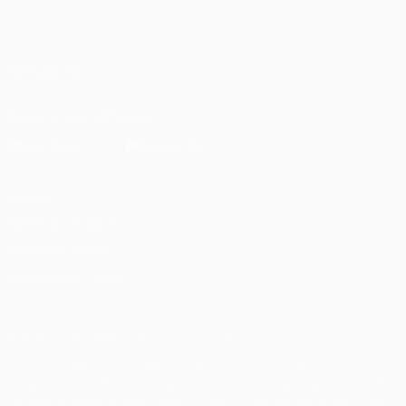
Italiano
English
Français
Deutsch
Русский
Español
Italiano
Português
العربية
SEGUICI SU
Scarica l'app ufficiale
Privacy
Termini e condizioni
Politica sui cookie
Impostazioni Privacy
© 1998-2026 UEFA. Tutti i diritti riservati
La parola UEFA, il logo UEFA e tutti i marchi che si riferiscono a
competizioni UEFA, sono marchi registrati e/o copyright della UEFA.
Tali marchi non possono essere utilizzati in nessun modo per scopi