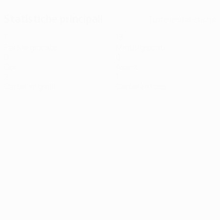
Statistiche principali
Tutte le statistiche
1
13
Partite giocate
Minuti giocati
0
0
Gol
Assist
2
1
Cartellini gialli
Cartellini rossi