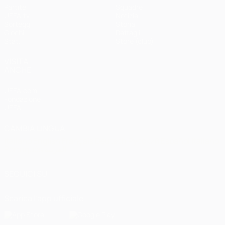
Partite
Squadre
UEFA.tv
Notizie
Sorteggi
Storia
Giochi
Dettagli
Stat.
Store (club)
VISITA
ANCHE
UEFA.com
Fondazione
UEFA
CAMBIA LINGUA
Italiano
English
Français
Deutsch
Русский
Español
Italiano
Português
العربية
SEGUICI SU
Scarica l'app ufficiale