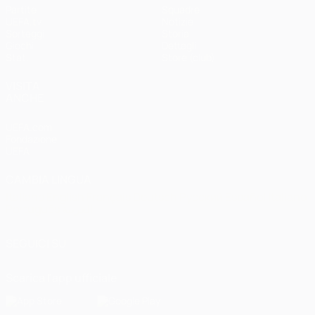
Partite
Squadre
UEFA.tv
Notizie
Sorteggi
Storia
Giochi
Dettagli
Stat.
Store (club)
VISITA
ANCHE
UEFA.com
Fondazione
UEFA
CAMBIA LINGUA
Italiano
English
Français
Deutsch
Русский
Español
Italiano
Português
العربية
SEGUICI SU
Scarica l'app ufficiale