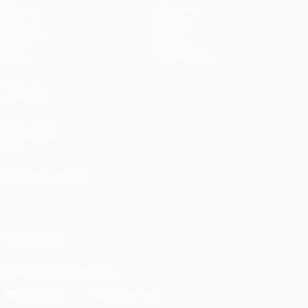
Partite
Squadre
UEFA.tv
Notizie
Sorteggi
Storia
Giochi
Dettagli
Stat.
Store (club)
VISITA
ANCHE
UEFA.com
Fondazione
UEFA
CAMBIA LINGUA
Italiano
English
Français
Deutsch
Русский
Español
Italiano
Português
العربية
SEGUICI SU
Scarica l'app ufficiale