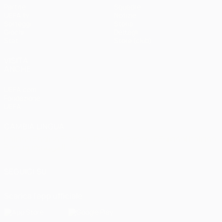
Partite
Squadre
UEFA.tv
Notizie
Sorteggi
Storia
Giochi
Dettagli
Stat.
Store (club)
VISITA
ANCHE
UEFA.com
Fondazione
UEFA
CAMBIA LINGUA
Italiano
English
Français
Deutsch
Русский
Español
Italiano
Português
العربية
SEGUICI SU
Scarica l'app ufficiale