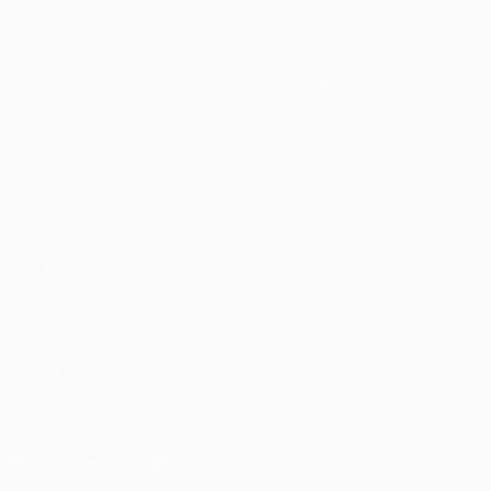
Partite
Squadre
UEFA.tv
Notizie
Sorteggi
Storia
Giochi
Dettagli
Stat.
Store (club)
VISITA
ANCHE
UEFA.com
Fondazione
UEFA
CAMBIA LINGUA
Italiano
English
Français
Deutsch
Русский
Español
Italiano
Português
العربية
SEGUICI SU
Scarica l'app ufficiale