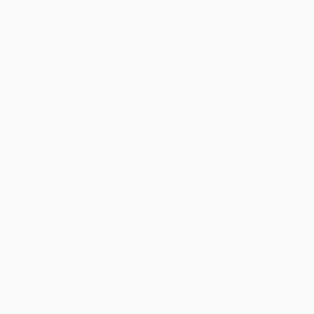
Squadre
Notizie
Storia
Dettagli
Store (club)
ortuguês
العربية