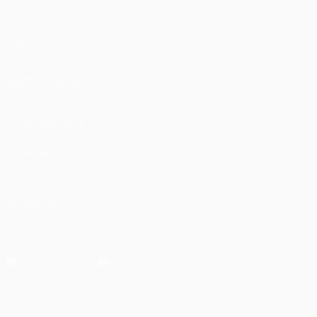
Partite
UEFA.tv
Sorteggi
Giochi
Stat.
VISITA ANCHE
UEFA.com
Fondazione UEFA
CAMBIA LINGUA
Italiano
English
Français
Deutsch
Русский
Español
Italiano
P
SEGUICI SU
Scarica l'app ufficiale
Privacy