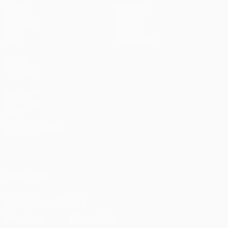
Partite
Squadre
UEFA.tv
Notizie
Sorteggi
Storia
Giochi
Dettagli
Stat.
Store (club)
VISITA
ANCHE
UEFA.com
Fondazione
UEFA
CAMBIA LINGUA
Italiano
English
Français
Deutsch
Русский
Español
Italiano
Português
العربية
SEGUICI SU
Scarica l'app ufficiale