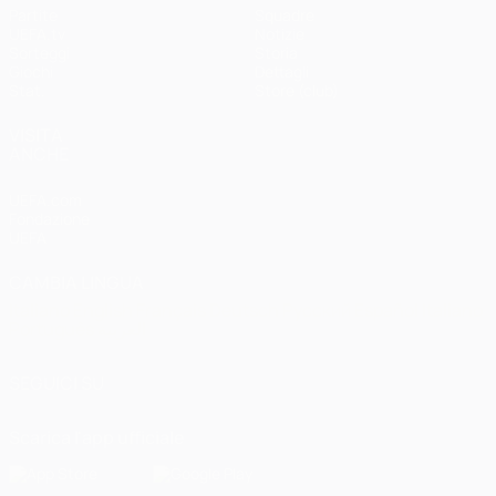
Partite
Squadre
UEFA.tv
Notizie
Sorteggi
Storia
Giochi
Dettagli
Stat.
Store (club)
VISITA
ANCHE
UEFA.com
Fondazione
UEFA
CAMBIA LINGUA
Italiano
English
Français
Deutsch
Русский
Español
Italiano
Português
العربية
SEGUICI SU
Scarica l'app ufficiale