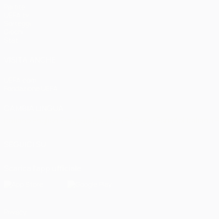
Partite
UEFA.tv
Sorteggi
Giochi
Stat.
VISITA ANCHE
UEFA.com
Fondazione UEFA
CAMBIA LINGUA
Italiano
English
Français
Deutsch
Русский
Español
Italiano
P
SEGUICI SU
Scarica l'app ufficiale
Privacy