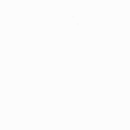
Squadre
Notizie
Storia
Dettagli
Store (club)
ortuguês
العربية