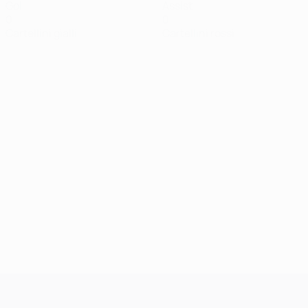
Gol
Assist
0
0
Cartellini gialli
Cartellini rossi
UEFA Champions League