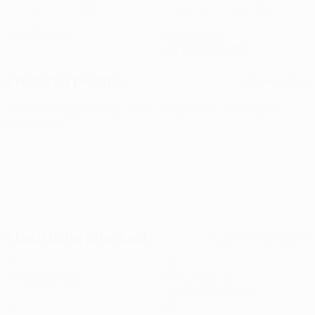
70
24
NUMERO NEL CLUB
NUMERO IN NAZIONALE
Turchia
PAESE
DATA DI NASCITA
27/10/2000 (25)
Prossima partita
Tutte le partite
UEFA Champions League
mar 11 ago 2026
· Terzo turno
preliminare
Statistiche principali
Tutte le statistiche
3
36
Partite giocate
Minuti giocati
12 media a partita
0
0