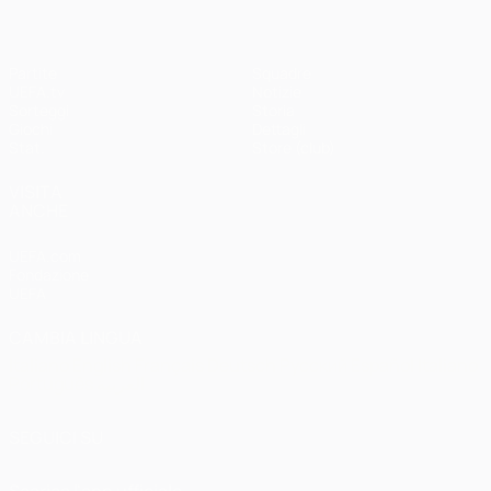
Partite
Squadre
UEFA.tv
Notizie
Sorteggi
Storia
Giochi
Dettagli
Stat.
Store (club)
VISITA
ANCHE
UEFA.com
Fondazione
UEFA
CAMBIA LINGUA
Italiano
English
Français
Deutsch
Русский
Español
Italiano
Português
العربية
SEGUICI SU