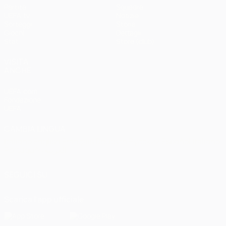
Partite
Squadre
UEFA.tv
Notizie
Sorteggi
Storia
Giochi
Dettagli
Stat.
Store (club)
VISITA
ANCHE
UEFA.com
Fondazione
UEFA
CAMBIA LINGUA
Italiano
English
Français
Deutsch
Русский
Español
Italiano
Português
العربية
SEGUICI SU
Scarica l'app ufficiale