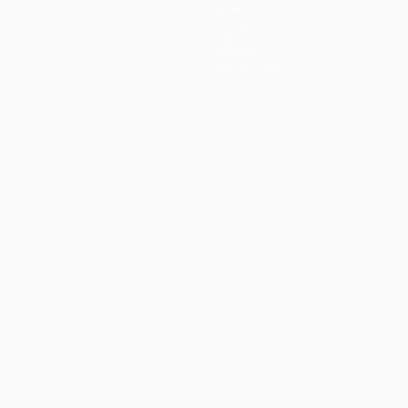
Squadre
Notizie
Storia
Dettagli
Store (club)
ortuguês
العربية