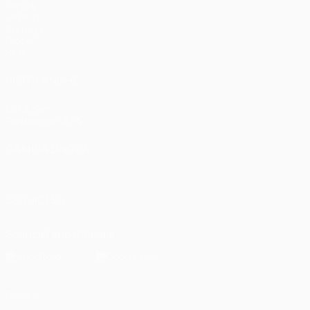
Partite
UEFA.tv
Sorteggi
Giochi
Stat.
VISITA ANCHE
UEFA.com
Fondazione UEFA
CAMBIA LINGUA
Italiano
English
Français
Deutsch
Русский
Español
Italiano
P
SEGUICI SU
Scarica l'app ufficiale
Privacy