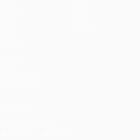
Partite
Squadre
UEFA.tv
Notizie
Sorteggi
Storia
Giochi
Dettagli
Stat.
Store (club)
VISITA
ANCHE
UEFA.com
Fondazione
UEFA
CAMBIA LINGUA
Italiano
English
Français
Deutsch
Русский
Español
Italiano
Português
العربية
SEGUICI SU
Scarica l'app ufficiale