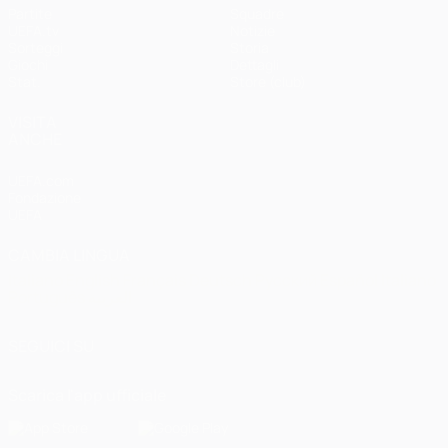
Partite
Squadre
UEFA.tv
Notizie
Sorteggi
Storia
Giochi
Dettagli
Stat.
Store (club)
VISITA
ANCHE
UEFA.com
Fondazione
UEFA
CAMBIA LINGUA
Italiano
English
Français
Deutsch
Русский
Español
Italiano
Português
العربية
SEGUICI SU
Scarica l'app ufficiale