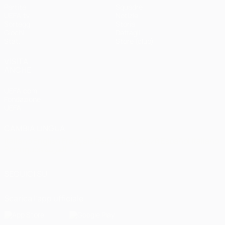
Partite
Squadre
UEFA.tv
Notizie
Sorteggi
Storia
Giochi
Dettagli
Stat.
Store (club)
VISITA
ANCHE
UEFA.com
Fondazione
UEFA
CAMBIA LINGUA
Italiano
English
Français
Deutsch
Русский
Español
Italiano
Português
العربية
SEGUICI SU
Scarica l'app ufficiale