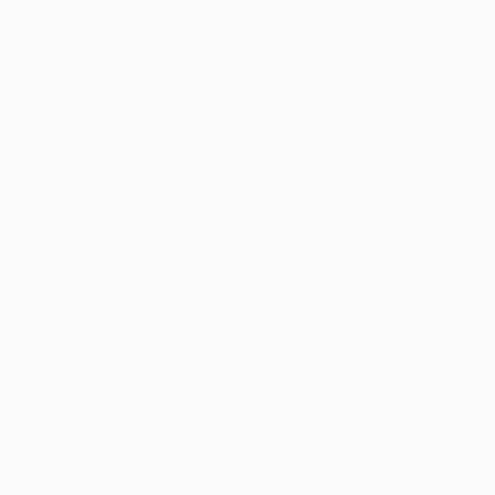
Squadre
Notizie
Storia
Dettagli
Store (club)
ortuguês
العربية