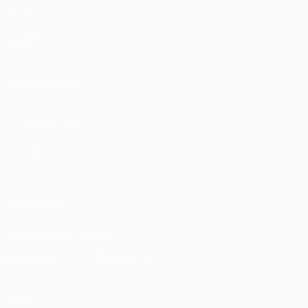
Partite
UEFA.tv
Sorteggi
Giochi
Stat.
VISITA ANCHE
UEFA.com
Fondazione UEFA
CAMBIA LINGUA
Italiano
English
Français
Deutsch
Русский
Español
Italiano
P
SEGUICI SU
Scarica l'app ufficiale
Privacy