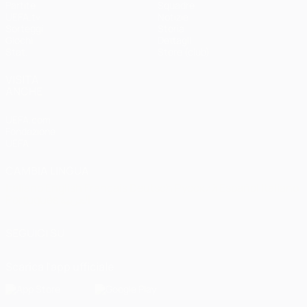
Partite
Squadre
UEFA.tv
Notizie
Sorteggi
Storia
Giochi
Dettagli
Stat.
Store (club)
VISITA
ANCHE
UEFA.com
Fondazione
UEFA
CAMBIA LINGUA
Italiano
English
Français
Deutsch
Русский
Español
Italiano
Português
العربية
SEGUICI SU
Scarica l'app ufficiale