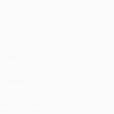
Partite
Squadre
UEFA.tv
Notizie
Sorteggi
Storia
Giochi
Dettagli
Stat.
Store (club)
VISITA
ANCHE
UEFA.com
Fondazione
UEFA
CAMBIA LINGUA
Italiano
English
Français
Deutsch
Русский
Español
Italiano
Português
العربية
SEGUICI SU
Scarica l'app ufficiale