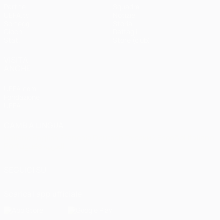
Partite
Squadre
UEFA.tv
Notizie
Sorteggi
Storia
Giochi
Dettagli
Stat.
Store (club)
VISITA
ANCHE
UEFA.com
Fondazione
UEFA
CAMBIA LINGUA
Italiano
English
Français
Deutsch
Русский
Español
Italiano
Português
العربية
SEGUICI SU
Scarica l'app ufficiale