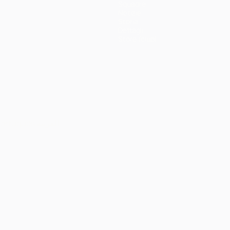
Squadre
Notizie
Storia
Dettagli
Store (club)
ortuguês
العربية