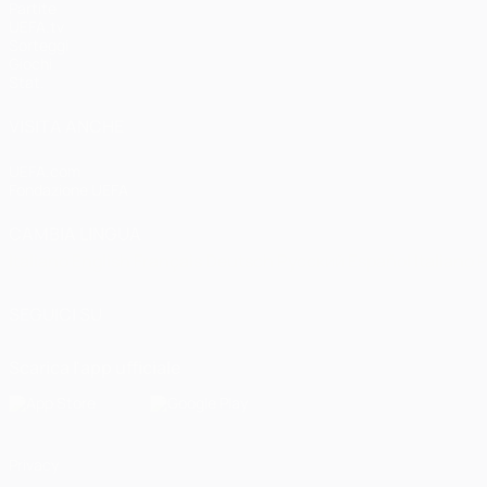
Partite
UEFA.tv
Sorteggi
Giochi
Stat.
VISITA ANCHE
UEFA.com
Fondazione UEFA
CAMBIA LINGUA
Italiano
English
Français
Deutsch
Русский
Español
Italiano
P
SEGUICI SU
Scarica l'app ufficiale
Privacy