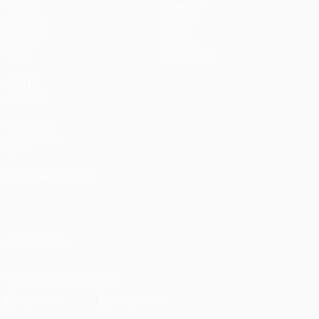
Partite
Squadre
UEFA.tv
Notizie
Sorteggi
Storia
Giochi
Dettagli
Stat.
Store (club)
VISITA
ANCHE
UEFA.com
Fondazione
UEFA
CAMBIA LINGUA
Italiano
English
Français
Deutsch
Русский
Español
Italiano
Português
العربية
SEGUICI SU
Scarica l'app ufficiale